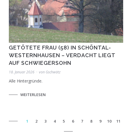
GETÖTETE FRAU (58) IN SCHÖNTAL-
WESTERNHAUSEN – VERDACHT LIEGT
AUF SCHWIEGERSOHN
18. Januar 2026
von
Gschwätz
Alle Hintergründe.
WEITERLESEN
1
2
3
4
5
6
7
8
9
10
11