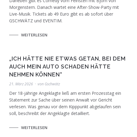
Daneben gibt es Comedy vom Feinsten mit Björn von
Morgenstern. Danach wartet eine After-Show-Party mit
Live-Musik. Tickets ab 49 Euro gibt es ab sofort über
GSCHWÄTZ und EVENTIM.
WEITERLESEN
„ICH HÄTTE NIE ETWAS GETAN, BEI DEM
AUCH MEIN AUTO SCHADEN HÄTTE
NEHMEN KÖNNEN“
21. März 2026
von
Gschwätz
Der 18-jährige Angeklagte ließ am ersten Prozesstag ein
Statement zur Sache über seinen Anwalt vor Gericht
verlesen. Was genau vor dem Kipppunkt abgelaufen sein
soll, beschreibt der Angeklagte detailliert.
WEITERLESEN