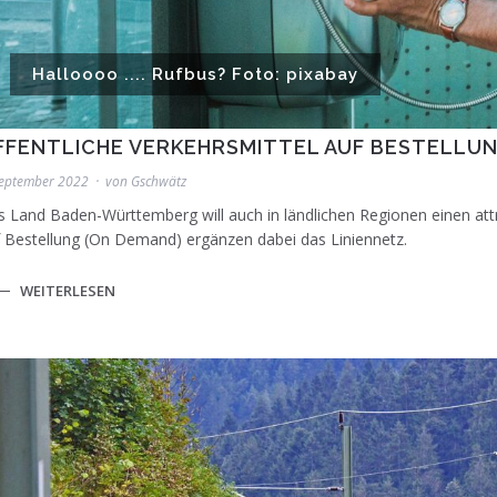
Halloooo .... Rufbus? Foto: pixabay
FFENTLICHE VERKEHRSMITTEL AUF BESTELLU
September 2022
von
Gschwätz
 Land Baden-Württemberg will auch in ländlichen Regionen einen attr
 Bestellung (On Demand) ergänzen dabei das Liniennetz.
WEITERLESEN