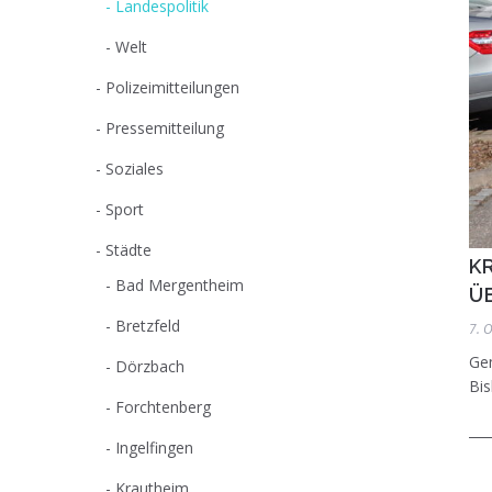
Landespolitik
Welt
Polizeimitteilungen
Pressemitteilung
Soziales
Sport
Städte
K
Bad Mergentheim
Ü
Bretzfeld
7. 
Gem
Dörzbach
Bis
Forchtenberg
Ingelfingen
Krautheim