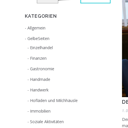
KATEGORIEN
Allgemein
GelbeSeiten
Einzelhandel
Finanzen
Gastronomie
Handmade
Handwerk
Hofläden und Milchhäusle
D
Immobilien
1. 
Der
Soziale Aktivitäten
man