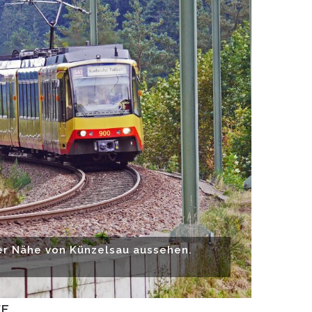
der Nähe von Künzelsau aussehen.
FE