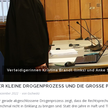
Verteidigerinnen Kristina Brandt (links) und Ank
ER KLEINE DROGENPROZESS UND DIE GROSSE P
Dezember 2022
von
Gschwätz
 gerade abgeschlossene Drogenprozess zeigt, dass die Rechtsprechung
chmal nicht in Einklang zu bringen sind. Statt drei Jahre in Haft und 