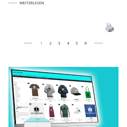
WEITERLESEN
1
2
3
4
5
6