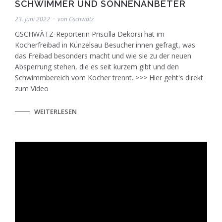
SCHWIMMER UND SONNENANBETER
23. Juni 2022
von
Gschwätz
GSCHWÄTZ-Reporterin Priscilla Dekorsi hat im
Kocherfreibad in Künzelsau Besucher:innen gefragt, was
das Freibad besonders macht und wie sie zu der neuen
Absperrung stehen, die es seit kurzem gibt und den
Schwimmbereich vom Kocher trennt. >>> Hier geht's direkt
zum Video
WEITERLESEN