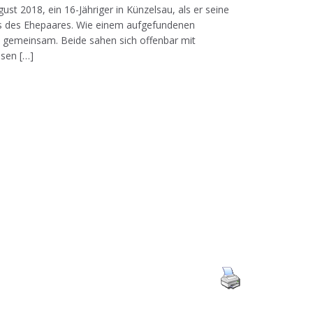
 2018, ein 16-Jähriger in Künzelsau, als er seine
s des Ehepaares. Wie einem aufgefundenen
gemeinsam. Beide sahen sich offenbar mit
hsen […]
e Lichter hier ganz aus. Foto: