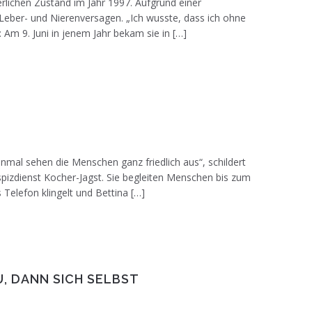
rlichen Zustand im Jahr 1997. Aufgrund einer
Leber- und Nierenversagen. „Ich wusste, dass ich ohne
: Am 9. Juni in jenem Jahr bekam sie in […]
Pressegespräch im Hotel-Restaurant
nmal sehen die Menschen ganz friedlich aus“, schildert
spizdienst Kocher-Jagst. Sie begleiten Menschen bis zum
Telefon klingelt und Bettina […]
, DANN SICH SELBST