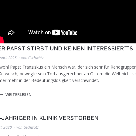
ER PAPST STIRBT UND KEINEN INTERESSIERT’S
 April 2025
von
Gschwätz
ohl Papst Franziskus ein Mensch war, der sich sehr für Randgruppen de
e wusch, bewegte sein Tod ausgerechnet an Ostern die Welt nicht so 
er mehr in der Bedeutungslosigkeit verschwindet.
WEITERLESEN
1-JÄHRIGER IN KLINIK VERSTORBEN
uli 2020
von
Gschwätz