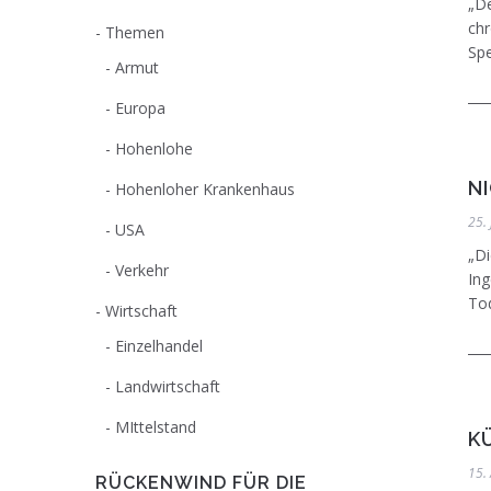
„De
chr
Themen
Spe
Armut
Europa
Hohenlohe
N
Hohenloher Krankenhaus
25.
USA
„Di
Verkehr
Ing
Tod
Wirtschaft
Einzelhandel
Landwirtschaft
MIttelstand
K
15.
RÜCKENWIND FÜR DIE