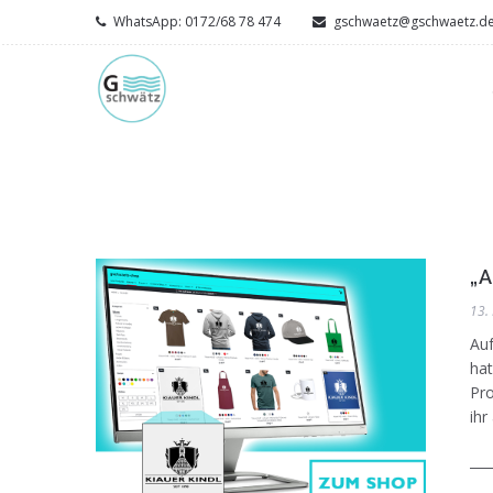
WhatsApp: 0172/68 78 474
gschwaetz@gschwaetz.d
„
13.
Auf
hat
Pro
ihr