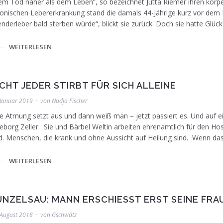
m Tod näher als dem Leben“, so bezeichnet Jutta Riemer ihren körpe
onischen Lebererkrankung stand die damals 44-Jährige kurz vor dem 
nderleber bald sterben würde“, blickt sie zurück. Doch sie hatte Glück
Bärbel Weltin (links) und Ingeborg Zeller beim 
WEITERLESEN
Anne-Sophie i Künzelsau. Foto: GSCHWÄTZ
ICHT JEDER STIRBT FÜR SICH ALLEINE
 Januar 2019
von
Nadja Fischer
e Atmung setzt aus und dann weiß man – jetzt passiert es. Und auf ei
eborg Zeller. Sie und Bärbel Weltin arbeiten ehrenamtlich für den Ho
. Menschen, die krank und ohne Aussicht auf Heilung sind. Wenn das 
WEITERLESEN
Polizei. Foto: GSCHWÄTZ/Archiv
ÜNZELSAU: MANN ERSCHIESST ERST SEINE FRAU
 August 2018
von
Gschwätz