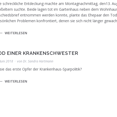
e schreckliche Entdeckung machte am Montagnachmittag, den13. August
oßeltern suchte. Beide lagen tot im Gartenhaus neben dem Wohnhau
chiedsbrief entnommen werden konnte, plante das Ehepaar den Tod 
sönlichen Problemen konfrontiert, denen sie sich nicht länger gewac
Krankenhaus in Künzelsau: In einem Jahr gehen di
WEITERLESEN
GSCHWÄTZ/Archiv
OD EINER KRANKENSCHWESTER
 Juni 2018
von
Dr. Sandra Hartmann
 sie das erste Opfer der Krankenhaus-Sparpolitik?
WEITERLESEN