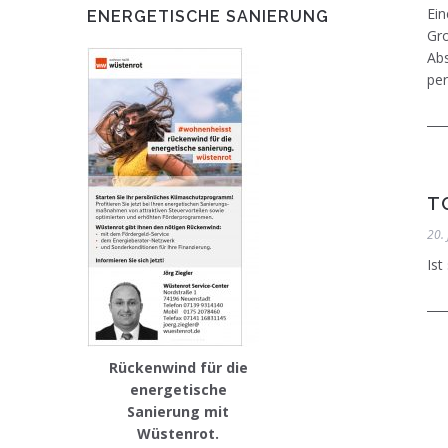
Ein
ENERGETISCHE SANIERUNG
Gr
Abs
per
T
20.
Ist
Rückenwind für die
energetische
Sanierung mit
Wüstenrot.