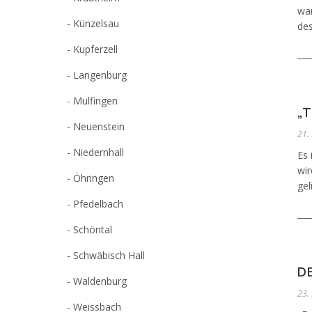
war
Künzelsau
des
Kupferzell
Langenburg
Mulfingen
„
Neuenstein
21.
Niedernhall
Es 
wir
Öhringen
gel
Pfedelbach
Schöntal
Schwäbisch Hall
D
Waldenburg
23.
Weissbach