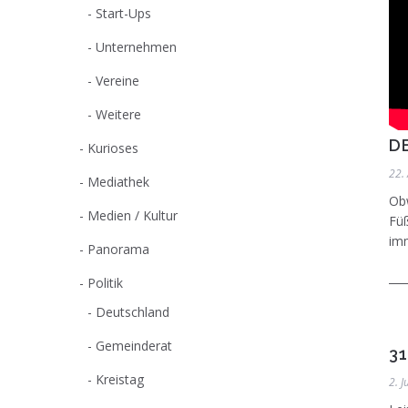
Start-Ups
Unternehmen
Vereine
Weitere
D
Kurioses
22.
Mediathek
Obw
Medien / Kultur
Füß
imm
Panorama
Politik
Deutschland
Gemeinderat
3
Kreistag
2. J