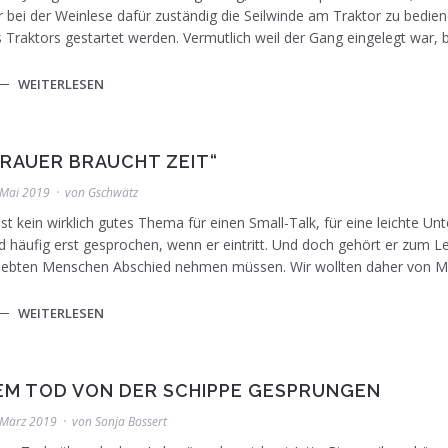
 bei der Weinlese dafür zuständig die Seilwinde am Traktor zu bedie
 Traktors gestartet werden. Vermutlich weil der Gang eingelegt war,
Mit Kindern über Sterben, Tod und Trauer sprech
WEITERLESEN
Foto: privat
TRAUER BRAUCHT ZEIT“
 Mai 2019
von
Gschwätz
ist kein wirklich gutes Thema für einen Small-Talk, für eine leichte 
d häufig erst gesprochen, wenn er eintritt. Und doch gehört er zum 
iebten Menschen Abschied nehmen müssen. Wir wollten daher von Ma
WEITERLESEN
Landrat Dr. Matthias Neth und Jutta Riemer. Foto: 
EM TOD VON DER SCHIPPE GESPRUNGEN
 März 2019
von
Sonja Bossert