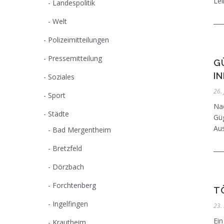
Lei
Landespolitik
Welt
Polizeimitteilungen
Pressemitteilung
G
I
Soziales
26.
Sport
Nac
Städte
Güg
Aus
Bad Mergentheim
Bretzfeld
Dörzbach
Forchtenberg
T
Ingelfingen
23.
Ein
Krautheim