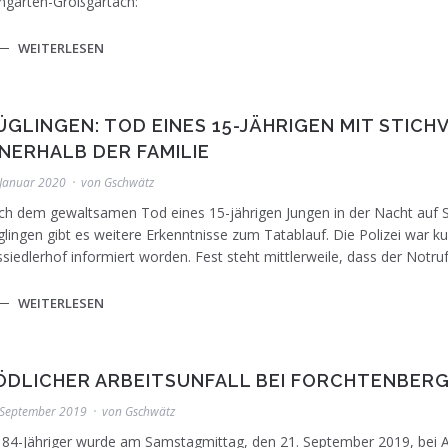
ngarten-Großgartach:
WEITERLESEN
Foto: Symbolfoto. Quelle: adobe stock
ÜGLINGEN: TOD EINES 15-JÄHRIGEN MIT STI
NNERHALB DER FAMILIE
 Januar 2020
von
Gschwätz
h dem gewaltsamen Tod eines 15-jährigen Jungen in der Nacht auf S
lingen gibt es weitere Erkenntnisse zum Tatablauf. Die Polizei war 
siedlerhof informiert worden. Fest steht mittlerweile, dass der Notruf
WEITERLESEN
Weinberg. Foto: unsplash/Jesse Belleque
ÖDLICHER ARBEITSUNFALL BEI FORCHTENBER
 September 2019
von
Gschwätz
 84-Jähriger wurde am Samstagmittag, den 21. September 2019, bei Ar