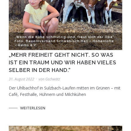
„Wenn die Kühe schmutzig sind, freut sich der Opa“.
Foto: Bauernverband Schwäbisch Hall – Hohenlohe
– Rems e.V.
„MEHR FREIHEIT GEHT NICHT. SO WAS
IST EIN TRAUM UND WIR HABEN VIELES
SELBER IN DER HAND.“
31. August 2022
von
Gschwätz
Der Uhlbachhof in Sulzbach-Laufen mitten im Grünen – mit
Café, Festhalle, Hühnern und Milchkühen
WEITERLESEN