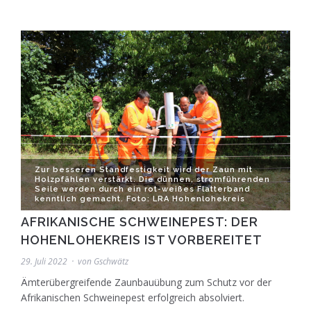
Zur besseren Standfestigkeit wird der Zaun mit
Holzpfählen verstärkt. Die dünnen, stromführenden
Seile werden durch ein rot-weißes Flatterband
kenntlich gemacht. Foto: LRA Hohenlohekreis
AFRIKANISCHE SCHWEINEPEST: DER
HOHENLOHEKREIS IST VORBEREITET
29. Juli 2022
von
Gschwätz
Ämterübergreifende Zaunbauübung zum Schutz vor der
Afrikanischen Schweinepest erfolgreich absolviert.