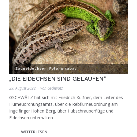
Zauneidechsen. Foto: pixabay
„DIE EIDECHSEN SIND GELAUFEN“
29. August 2022
von
Gschwätz
GSCHWÄTZ hat sich mit Friedrich Küßner, dem Leiter des
Flurneuordnungsamts, über die Rebflurneuordnung am
Ingelfinger Hohen Berg, über Hubschrauberflüge und
Eidechsen unterhalten.
WEITERLESEN