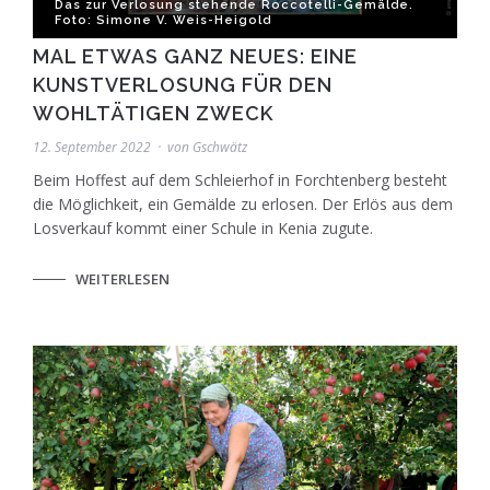
Das zur Verlosung stehende Roccotelli-Gemälde.
Foto: Simone V. Weis-Heigold
MAL ETWAS GANZ NEUES: EINE
KUNSTVERLOSUNG FÜR DEN
WOHLTÄTIGEN ZWECK
12. September 2022
von
Gschwätz
Beim Hoffest auf dem Schleierhof in Forchtenberg besteht
die Möglichkeit, ein Gemälde zu erlosen. Der Erlös aus dem
Losverkauf kommt einer Schule in Kenia zugute.
WEITERLESEN