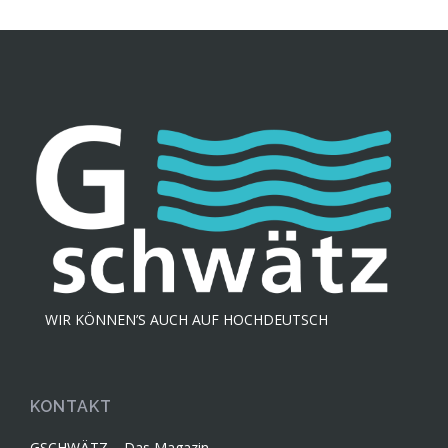
WIR KÖNNEN’S AUCH AUF HOCHDEUTSCH
KONTAKT
GSCHWÄTZ – Das Magazin