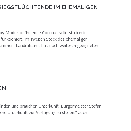
RIEGSFLÜCHTENDE IM EHEMALIGEN
y-Modus befindende Corona-Isolierstation in
funktioniert. Im zweiten Stock des ehemaligen
kommen. Landratsamt hält nach weiteren geeigneten
kraine bei der Ankunft im polnischen
EN
 finden und brauchen Unterkunft. Bürgermeister Stefan
ine Unterkunft zur Verfügung zu stellen." auch