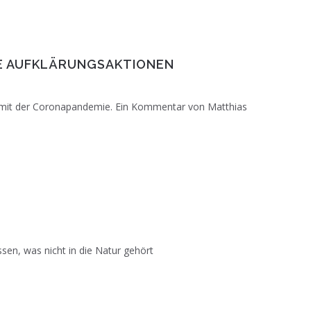
TE AUFKLÄRUNGSAKTIONEN
 mit der Coronapandemie. Ein Kommentar von Matthias
e Schild enthüllt (v.l.): Jan
s, Maria Würth und Bürgermeister
sen, was nicht in die Natur gehört
vent am Schloss" statt. Foto: