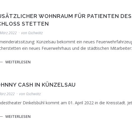
USÄTZLICHER WOHNRAUM FÜR PATIENTEN DES
CHLOSS STETTEN
 März 2022
von
Gschwätz
meinderatssitzung: Künzelsau bekommt ein neues Feuerwehrfahrzeug
herstetten ein neues Feuerwehrhaus und die städtischen Mitarbeiter
WEITERLESEN
OHNNY CASH IN KÜNZELSAU
März 2022
von
Gschwätz
destheater Dinkelsbühl kommt am 01. April 2022 in die Kreisstadt. Je
WEITERLESEN
Künzelsau Krankenhaus. Foto: privat/Archiv