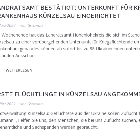
ANDRATSAMT BESTÄTIGT: UNTERKUNFT FÜR K
RANKENHAUS KÜNZELSAU EINGERICHTET
März 2022
von
Gschwätz
Wochenende hat das Landratsamt Hohenlohekreis die sich im Standb
zelsau zu einer vorübergehenden Unterkunft für Kriegsflüchtende um
nkenhausgebäudes können ab sofort bis zu 88 Ukrainer:innen unter
bäuden Ausschau
Symbolfoto. Hier zu sehen: Flüchtlinge aus der U
WEITERLESEN
Przemysl.
RSTE FLÜCHTLINGE IN KÜNZELSAU ANGEKOMM
März 2022
von
Gschwätz
dtverwaltung Künzelsau: Geflüchtete aus der Ukraine sollen Zuflucht
mann: „Helfen Sie uns, den Menschen, die bei uns Zuflucht suchen, e
renamtliche und Sachspenden werden gebraucht.