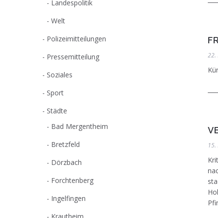
Landespolitik
Welt
Polizeimitteilungen
F
22.
Pressemitteilung
Kü
Soziales
Sport
Städte
Bad Mergentheim
V
Bretzfeld
15.
Kri
Dörzbach
nac
Forchtenberg
sta
Hoh
Ingelfingen
Pfi
Krautheim