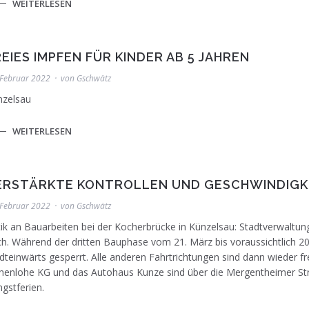
WEITERLESEN
REIES IMPFEN FÜR KINDER AB 5 JAHREN
 Februar 2022
von
Gschwätz
nzelsau
Die Kocherbrücke ist stadtauswärts bis voraussich
WEITERLESEN
Stadtverwaltung Künzelsau
ERSTÄRKTE KONTROLLEN UND GESCHWINDIGKE
 Februar 2022
von
Gschwätz
tik an Bauarbeiten bei der Kocherbrücke in Künzelsau: Stadtverwaltun
h. Während der dritten Bauphase vom 21. März bis voraussichtlich 20
dteinwärts gesperrt. Alle anderen Fahrtrichtungen sind dann wieder f
enlohe KG und das Autohaus Kunze sind über die Mergentheimer Str
ngstferien.