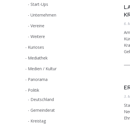
Start-Ups
L
K
Unternehmen
6. 
Vereine
Am 
Weitere
Kün
Kra
Kurioses
Ge
Mediathek
Medien / Kultur
Panorama
E
Politik
3. 
Deutschland
Sta
Gemeinderat
Neu
Eh
Kreistag