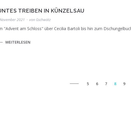
UNTES TREIBEN IN KÜNZELSAU
 November 2021
von
Gschwätz
 "Advent am Schloss" über Cecilia Bartoli bis hin zum Dschungelbuch
WEITERLESEN
5
6
7
8
9