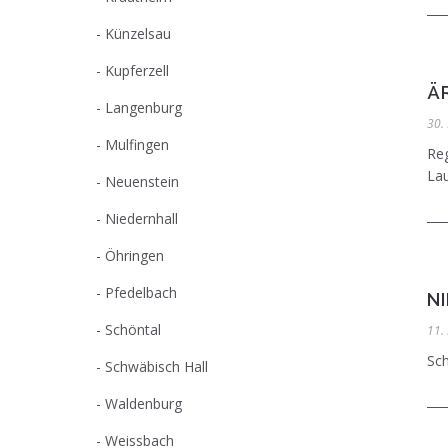
Künzelsau
Kupferzell
Ä
Langenburg
30.
Mulfingen
Reg
Lau
Neuenstein
Niedernhall
Öhringen
Pfedelbach
N
Schöntal
11.
Sch
Schwäbisch Hall
Waldenburg
Weissbach