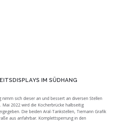
tlich 18. März 2022 gesperrt. Foto:
ITSDISPLAYS IM SÜDHANG
g nimm sich dieser an und bessert an diversen Stellen
. Mai 2022 wird die Kocherbrücke halbseitig
reigegeben. Die beiden Aral-Tankstellen, Tiemann Grafik
aße aus anfahrbar. Komplettsperrung in den