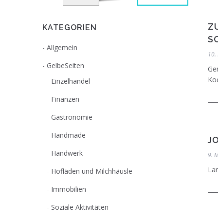
Z
KATEGORIEN
S
Allgemein
10.
GelbeSeiten
Ge
Koc
Einzelhandel
Finanzen
Gastronomie
Handmade
J
Handwerk
9. 
Lan
Hofläden und Milchhäusle
Immobilien
Soziale Aktivitäten