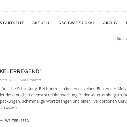
e
STARTSEITE
AKTUELL
GSCHWÄTZ.LOKAL
ARCHIV
EKELERREGEND“
 März 2022
von
Gschwätz
ördliche Schließung: Bei Kontrollen in den einzelnen Filialen der Me
ndet die amtliche Lebensmittelüberwachung Baden-Württemberg im 
packungen, schimmelige Wurststangen und einen "verdorbenen Geruch" 
chlossen.
WEITERLESEN