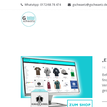
WhatsApp: 0172/68 78 474
gschwaetz@gschwaetz.d
„
14.
Beh
fi
Ver
ges