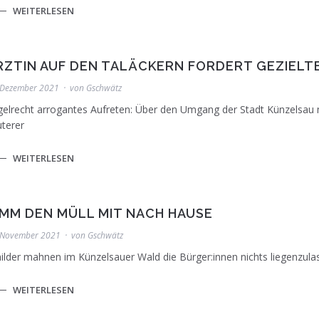
WEITERLESEN
RZTIN AUF DEN TALÄCKERN FORDERT GEZIEL
 Dezember 2021
von
Gschwätz
elrecht arrogantes Aufreten: Über den Umgang der Stadt Künzelsau
terer
Im Stadtwald beim Waldkindergarten wurde das erst
Philippiak, Leo Hornung, Maler des Schild-Motive
WEITERLESEN
Stefan Neumann. Foto: Rainer Lang
IMM DEN MÜLL MIT NACH HAUSE
 November 2021
von
Gschwätz
ilder mahnen im Künzelsauer Wald die Bürger:innen nichts liegenzulas
In diesem Jahr findet in Künzelsau wieder der "Ad
WEITERLESEN
GSCHWÄTZ/Archiv