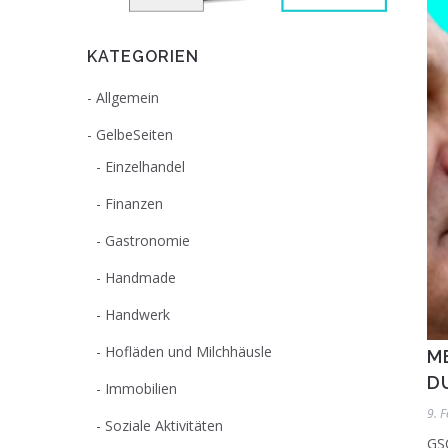
KATEGORIEN
Allgemein
GelbeSeiten
Einzelhandel
Finanzen
Gastronomie
Handmade
Handwerk
Hofläden und Milchhäusle
M
D
Immobilien
9. 
Soziale Aktivitäten
GS