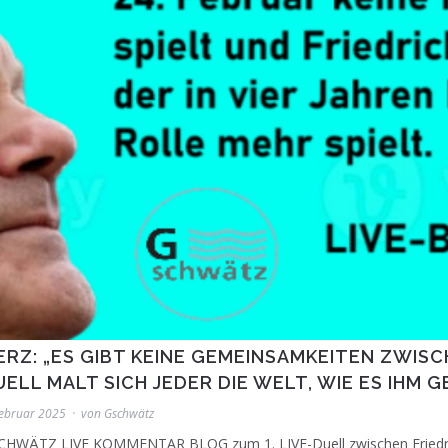
ERZ: „ES GIBT KEINE GEMEINSAMKEITEN ZWISCH
UELL MALT SICH JEDER DIE WELT, WIE ES IHM 
Februar 2025
von
Gschwätz
CHWÄTZ LIVE KOMMENTAR BLOG zum 1. LIVE-Duell zwischen Friedric