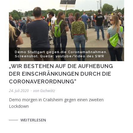
Demo Stuttgart gegen die Coronamaßnahmen.
Screenshot. Quelle: youtube/Video des SWR
„WIR BESTEHEN AUF DIE AUFHEBUNG
DER EINSCHRÄNKUNGEN DURCH DIE
CORONAVERORDNUNG“
24. Juli 2020
von
Gschwätz
Demo morgen in Crailsheim gegen einen zweiten
Lockdown
WEITERLESEN