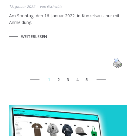
12. Januar 2022
von
Gschwätz
Am Sonntag, den 16. Januar 2022, in Künzelsau - nur mit
Anmeldung.
WEITERLESEN
1
2
3
4
5