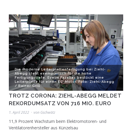
Die moderne Leiterplattenfertigung bei Ziehl-
Abegg steht exemplarisch für die hohe
Fertigungstiefe. Evelin Fazekas bestückt eine
Leiterplatte für einen EC-Motor. Foto: Ziehl-Abegg
/ Rainer Grill
TROTZ CORONA: ZIEHL-ABEGG MELDET
REKORDUMSATZ VON 716 MIO. EURO
1. April 2022
von
Gschwätz
11,9 Prozent Wachstum beim Elektromotoren- und
Ventilatorenhersteller aus Künzelsau