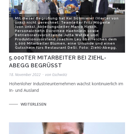
Mit dieser Begrüßung hat Kai Schmierer (Vierter von
links) nicht gerechnet: Teamleiter Fritz Mögerle
(von links), Abteilungsleiter Marco Hirsch,
Personalchefin Dorothee Haehnlein sowie
Betriebsratsvorsitzende Jutta Watzke und
Produktionsvorstand Joachim Ley überreichen dem
5.000 Mitarbeiter Blumen, eine Urkunde und einen
Gutschein fürs Restaurant DeSi. Foto: Ziehl-Abegg,
5.000TER MITARBEITER BEI ZIEHL-
ABEGG BEGRÜSST
18. November 2022
von
Gschwätz
Hohenloher Industrieunternehmen wächst kontinuierlich im
In- und Ausland
WEITERLESEN