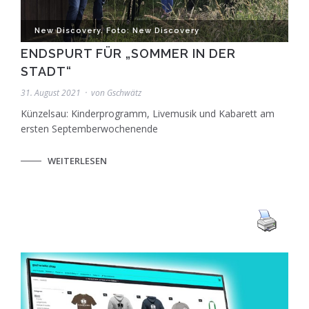
New Discovery. Foto: New Discovery
ENDSPURT FÜR „SOMMER IN DER
STADT“
31. August 2021
von
Gschwätz
Künzelsau: Kinderprogramm, Livemusik und Kabarett am
ersten Septemberwochenende
WEITERLESEN