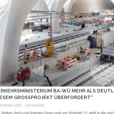
ERKEHRSMINISTERIUM BA-WÜ MEHR ALS DEUTLIC
IESEM GROSSPROJEKT ÜBERFORDERT“
 November 2025
von
Gschwätz
 Pleiten-Pech-und-Pannen-Serie rund um Stuttgart 21 geht in die n