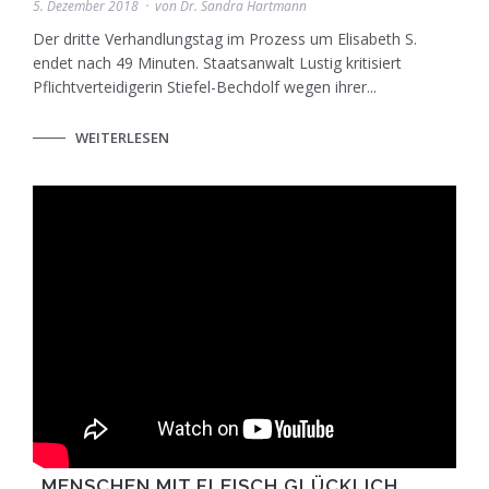
5. Dezember 2018
von
Dr. Sandra Hartmann
Der dritte Verhandlungstag im Prozess um Elisabeth S.
endet nach 49 Minuten. Staatsanwalt Lustig kritisiert
Pflichtverteidigerin Stiefel-Bechdolf wegen ihrer...
WEITERLESEN
„MENSCHEN MIT FLEISCH GLÜCKLICH