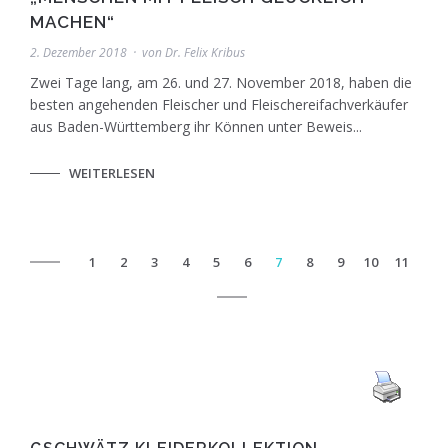
MACHEN“
2. Dezember 2018
von
Dr. Felix Kribus
Zwei Tage lang, am 26. und 27. November 2018, haben die
besten angehenden Fleischer und Fleischereifachverkäufer
aus Baden-Württemberg ihr Können unter Beweis...
WEITERLESEN
1
2
3
4
5
6
7
8
9
10
11