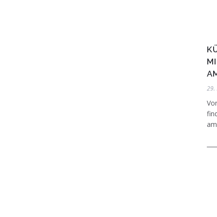
K
M
A
29.
Vo
fin
am 