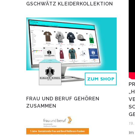
GSCHWÄTZ KLEIDERKOLLEKTION
P
„H
FRAU UND BERUF GEHÖREN
V
ZUSAMMEN
C
E
19.
Im 