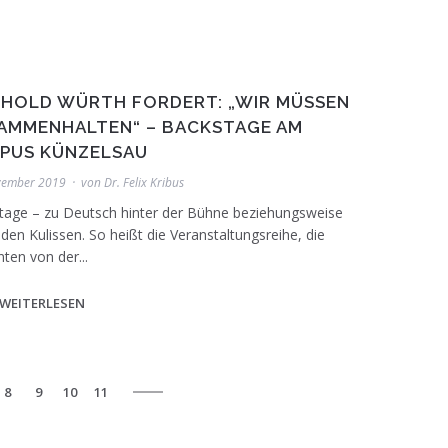
NHOLD WÜRTH FORDERT: „WIR MÜSSEN
AMMENHALTEN“ – BACKSTAGE AM
PUS KÜNZELSAU
vember 2019
von
Dr. Felix Kribus
tage – zu Deutsch hinter der Bühne beziehungsweise
 den Kulissen. So heißt die Veranstaltungsreihe, die
ten von der...
WEITERLESEN
8
9
10
11