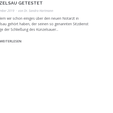
ZELSAU GETESTET
ember 2019
von
Dr. Sandra Hartmann
em wir schon einiges über den neuen Notarzt in
lsau gehört haben, der seinen so genannten Sitzdienst
e der Schließung des Künzelsauer...
WEITERLESEN