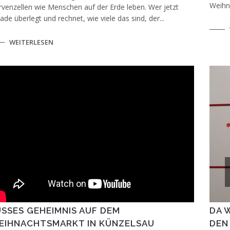
Weihna
venzellen wie Menschen auf der Erde leben. Wer jetzt
ade überlegt und rechnet, wie viele das sind, der...
WEITERLESEN
SSES GEHEIMNIS AUF DEM W
DA 
IHNACHTSMARKT IN KÜNZELSAU
DEN