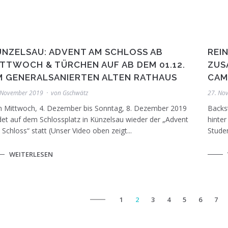
ÜNZELSAU: ADVENT AM SCHLOSS AB
REI
ITTWOCH & TÜRCHEN AUF AB DEM 01.12.
ZUS
M GENERALSANIERTEN ALTEN RATHAUS
CAM
 November 2019
von
Gschwätz
27. No
n Mittwoch, 4. Dezember bis Sonntag, 8. Dezember 2019
Backs
det auf dem Schlossplatz in Künzelsau wieder der „Advent
hinter
Schloss“ statt (Unser Video oben zeigt...
Studen
WEITERLESEN
1
2
3
4
5
6
7