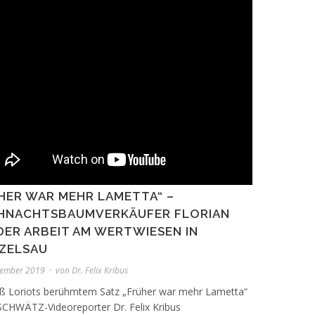
HER WAR MEHR LAMETTA“ –
HNACHTSBAUMVERKÄUFER FLORIAN
 DER ARBEIT AM WERTWIESEN IN
ZELSAU
zember 2019
von
Dr. Felix Kribus
 Loriots berühmtem Satz „Früher war mehr Lametta“
SCHWÄTZ-Videoreporter Dr. Felix Kribus