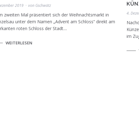
KÜN
Dezember 2019
von
Gschwätz
4. Dez
 zweiten Mal präsentiert sich der Weihnachtsmarkt in
nzelsau unter dem Namen „Advent am Schloss“ direkt am
Nachd
kanten roten Schloss der Stadt....
Künze
im Zug
WEITERLESEN