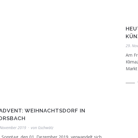
HEU
KÜN
29. No
Am Fre
Klima
Markt 
. ADVENT: WEIHNACHTSDORF IN
ORSBACH
 November 2019
von
Gschwätz
 Sonntag, den 01. Dezember 2019, verwandelt sich