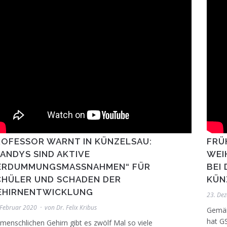
ROFESSOR WARNT IN KÜNZELSAU:
FRÜ
ANDYS SIND AKTIVE
WEI
ERDUMMUNGSMASSNAHMEN“ FÜR S
BEI
HÜLER UND SCHADEN DER G
KÜN
HIRNENTWICKLUNG
23. De
 Februar 2020
von
Dr. Felix Kribus
Gemäß
hat G
menschlichen Gehirn gibt es zwölf Mal so viele