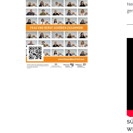
Ner
ger
SÜ
E