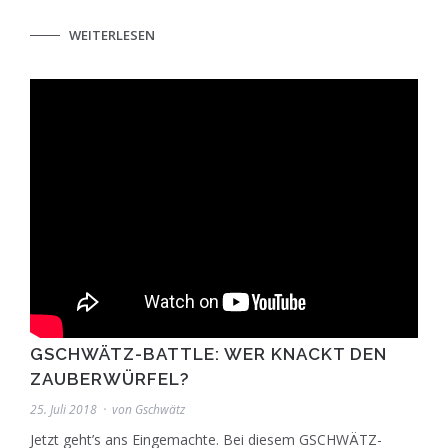
WEITERLESEN
GSCHWÄTZ-BATTLE: WER KNACKT DEN
ZAUBERWÜRFEL?
25. Juli 2018
von
Gschwätz
Jetzt geht’s ans Eingemachte. Bei diesem GSCHWÄTZ-