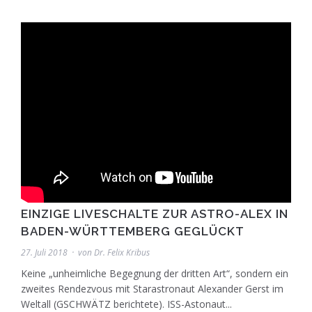
EINZIGE LIVESCHALTE ZUR ASTRO-ALEX IN
BADEN-WÜRTTEMBERG GEGLÜCKT
27. Juli 2018
von
Dr. Felix Kribus
Keine „unheimliche Begegnung der dritten Art“, sondern ein
zweites Rendezvous mit Starastronaut Alexander Gerst im
Weltall (GSCHWÄTZ berichtete). ISS-Astonaut...