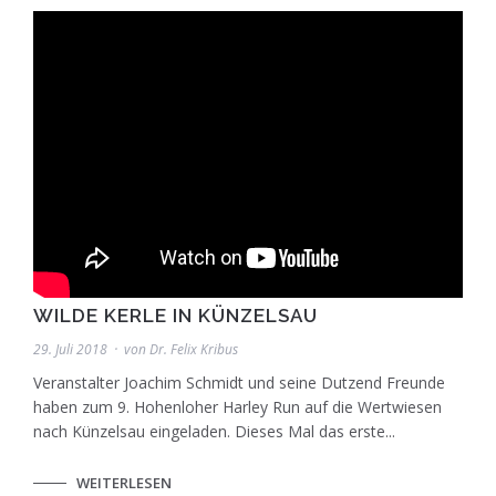
WILDE KERLE IN KÜNZELSAU
29. Juli 2018
von
Dr. Felix Kribus
Veranstalter Joachim Schmidt und seine Dutzend Freunde
haben zum 9. Hohenloher Harley Run auf die Wertwiesen
nach Künzelsau eingeladen. Dieses Mal das erste...
WEITERLESEN