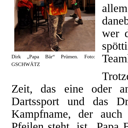
alle
daneb
wer 
spöt
Teamk
Dirk „Papa Bär“ Prümen. Foto:
GSCHWÄTZ
Trot
Zeit, das eine oder a
Dartssport und das D
Kampfname, der auch 
Pfeilen steht, ist „Papa