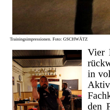
Trainingsimpressionen. Foto: GSCHWÄTZ
Vier 
rückw
in vo
Akti
Fach
den P